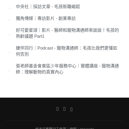
中央社｜採訪文章 - 毛孩新職崛起
獨角傳媒｜專訪影片 - 創業專訪
好可愛星球｜影片 - 醫師和寵物溝通師來談談！毛孩的
熟齡議題 Part1
婕伴同行｜Podcast - 寵物溝通師：毛孩比我們更懂如
何告別
張老師基金會東區少年服務中心｜實體講座 - 寵物溝通
師：理解動物的真實內心
合法立案登記工作室｜統編：88310450