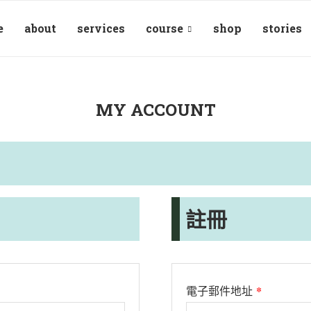
e
about
services
course
shop
stories
MY ACCOUNT
註冊
*
電子郵件地址