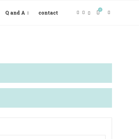
0
Q and A
contact